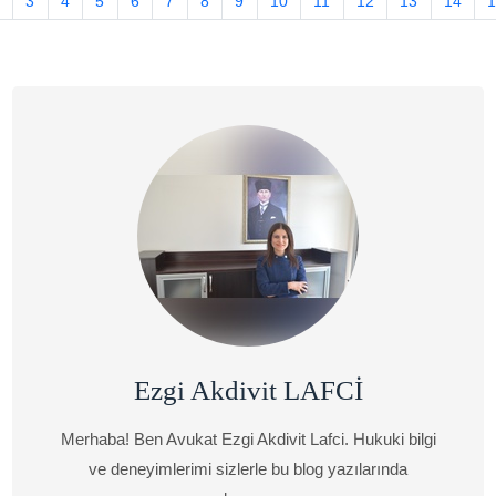
3
4
5
6
7
8
9
10
11
12
13
14
Ezgi Akdivit LAFCİ
Merhaba! Ben Avukat Ezgi Akdivit Lafci. Hukuki bilgi
ve deneyimlerimi sizlerle bu blog yazılarında