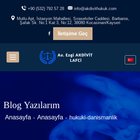
+90 (532) 792 57 28
info@akdivithukuk.com
Mutlu Apt, İstasyon Mahallesi, Sıraselviler Caddesi, Barbaros,
Şafak Sk. No:1 Kat:3, No:12, 38080 Kocasinan/Kayseri
İletişime Geç
Blog Yazılarım
Anasayfa
Anasayfa
hukuki-danismanlik