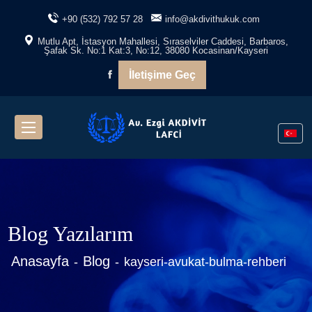
+90 (532) 792 57 28
info@akdivithukuk.com
Mutlu Apt, İstasyon Mahallesi, Sıraselviler Caddesi, Barbaros,
Şafak Sk. No:1 Kat:3, No:12, 38080 Kocasinan/Kayseri
İletişime Geç
Blog Yazılarım
Anasayfa
Blog
kayseri-avukat-bulma-rehberi