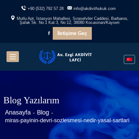
+90 (532) 792 57 28
info@akdivithukuk.com
Mutlu Apt, İstasyon Mahallesi, Sıraselviler Caddesi, Barbaros,
Şafak Sk. No:1 Kat:3, No:12, 38080 Kocasinan/Kayseri
İletişime Geç
Blog Yazılarım
Anasayfa
Blog
miras-payinin-devri-sozlesmesi-nedir-yasal-sartlari