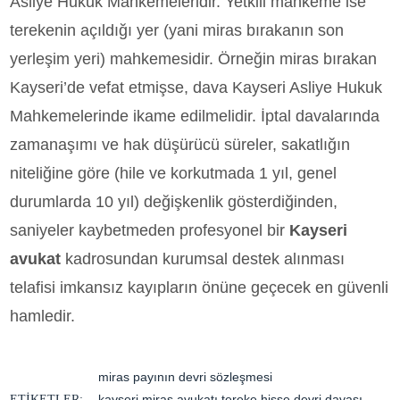
Asliye Hukuk Mahkemeleridir. Yetkili mahkeme ise
terekenin açıldığı yer (yani miras bırakanın son
yerleşim yeri) mahkemesidir. Örneğin miras bırakan
Kayseri’de vefat etmişse, dava Kayseri Asliye Hukuk
Mahkemelerinde ikame edilmelidir. İptal davalarında
zamanaşımı ve hak düşürücü süreler, sakatlığın
niteliğine göre (hile ve korkutmada 1 yıl, genel
durumlarda 10 yıl) değişkenlik gösterdiğinden,
saniyeler kaybetmeden profesyonel bir
Kayseri
avukat
kadrosundan kurumsal destek alınması
telafisi imkansız kayıpların önüne geçecek en güvenli
hamledir.
miras payının devri sözleşmesi
kayseri miras avukatı
tereke hisse devri davası
ETIKETLER: