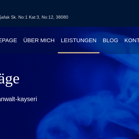
 Şafak Sk. No:1 Kat:3, No:12, 38080
EPAGE
ÜBER MICH
LEISTUNGEN
BLOG
KON
äge
nwalt-kayseri