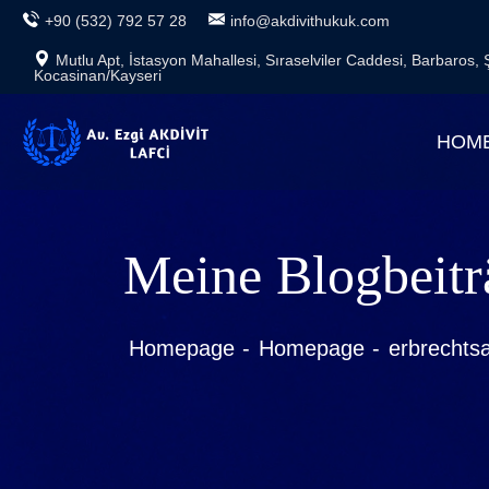
+90 (532) 792 57 28
info@akdivithukuk.com
Mutlu Apt, İstasyon Mahallesi, Sıraselviler Caddesi, Barbaros,
Kocasinan/Kayseri
HOM
Meine Blogbeitr
Homepage
Homepage
erbrechtsa